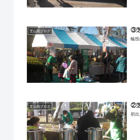
③
芝山苑ブログ
輪投
②
芝山苑ブログ
初出