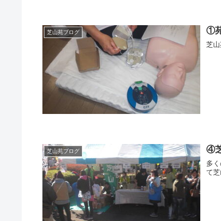
①
芝山苑ブログ
芝山
④
芝山苑ブログ
多く
て芝