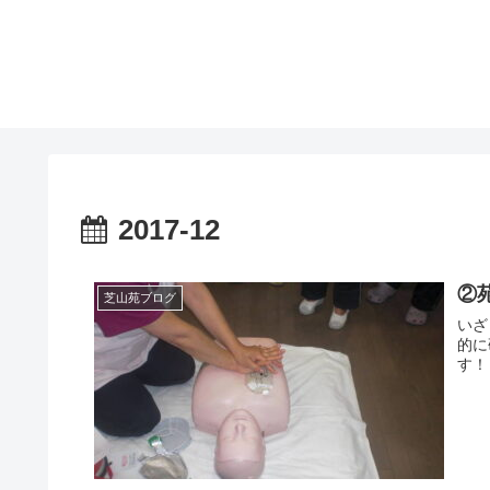
2017-12
②
芝山苑ブログ
いざ
的に
す！