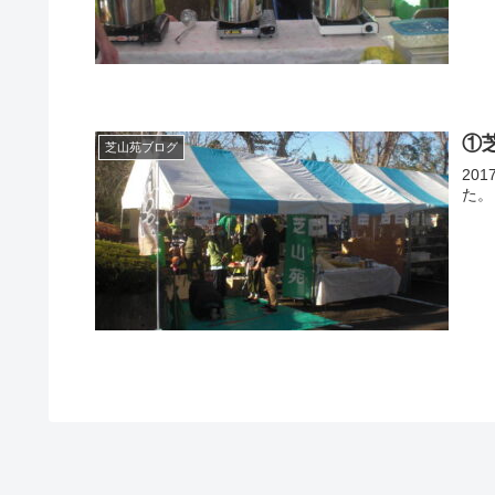
①
芝山苑ブログ
20
た。