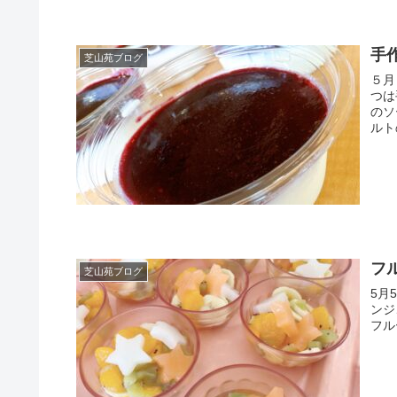
手
芝山苑ブログ
５月
つは
のソ
ルト
フ
芝山苑ブログ
5月
ンジ
フル