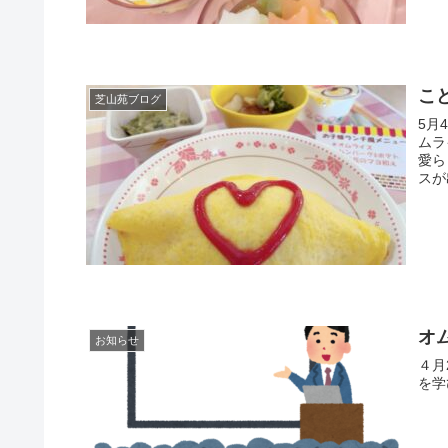
こ
芝山苑ブログ
5月
ムラ
愛ら
スが
オ
お知らせ
４月
を学