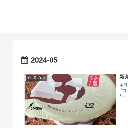
2024-05
新
芝山苑ブログ
本日
(^
た。