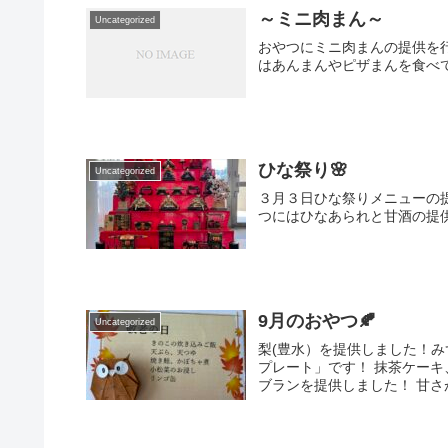
～ミニ肉まん～
Uncategorized
おやつにミニ肉まんの提供を行
はあんまんやピザまんを食べ
ひな祭り🌸
Uncategorized
３月３日ひな祭りメニューの提
つにはひなあられと甘酒の提
9月のおやつ🍂
Uncategorized
梨(豊水）を提供しました！
プレート」です！ 抹茶ケーキ
ブランを提供しました！ 甘さが